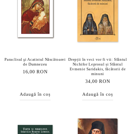
Paraclisul şi Acatistul Născătoarei
Drepții în veci vor fi vii: Sfântul
de Dumnezeu
Nichifor Leprosul și Sfântul
Evmenie Saridakis, făcătorii de
Preț
16,00 RON
minuni
obișnuit
Preț
34,00 RON
obișnuit
Adaugă în coș
Adaugă în coș