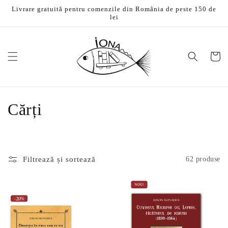
Salt la
Livrare gratuită pentru comenzile din România de peste 150 de
conținut
lei
Coș
C
Cărți
o
l
Filtrează și sortează
62 produse
e
c
ț