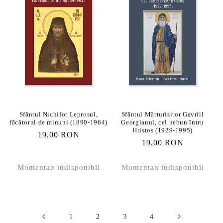
Sfântul Nichifor Leprosul,
Sfântul Mărturisitor Gavriil
făcătorul de minuni (1890-1964)
Georgianul, cel nebun întru
Hristos (1929-1995)
Preț
19,00 RON
Preț
19,00 RON
obișnuit
obișnuit
Momentan indisponibil
Momentan indisponibil
3
1
2
4