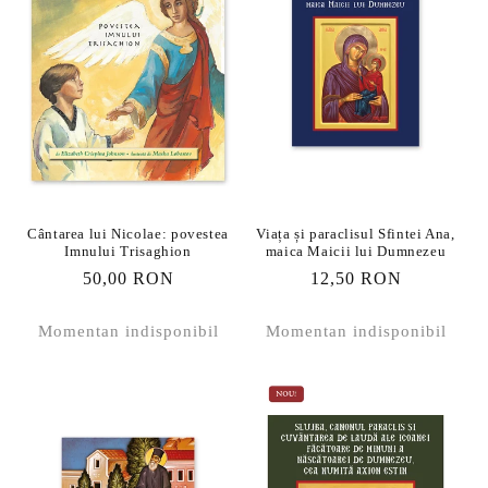
Cântarea lui Nicolae: povestea
Viața și paraclisul Sfintei Ana,
Imnului Trisaghion
maica Maicii lui Dumnezeu
Preț
50,00 RON
Preț
12,50 RON
obișnuit
obișnuit
Momentan indisponibil
Momentan indisponibil