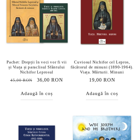
i
e
:
Pachet: Drepții în veci vor fi vii
Cuviosul Nichifor cel Lepros,
și Viața și paraclisul Sfântului
făcătorul de minuni (1890-1964).
Nichifor Leprosul
Viața. Mărturii. Minuni
Preț
Preț
36,00 RON
Preț
19,00 RON
45,00 RON
obișnuit
redus
obișnuit
Adaugă în coș
Adaugă în coș