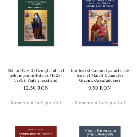
Sfântul Gavriil Georgianul, cel
Istoricul și Canonul paraclis ale
nebun-pentru-Hristos (1929-
icoanei Maicii Domnului
1995). Viața și acatistul
Grabnic-Ascultătoarea
Preț
12,50 RON
Preț
9,50 RON
obișnuit
obișnuit
Momentan indisponibil
Momentan indisponibil