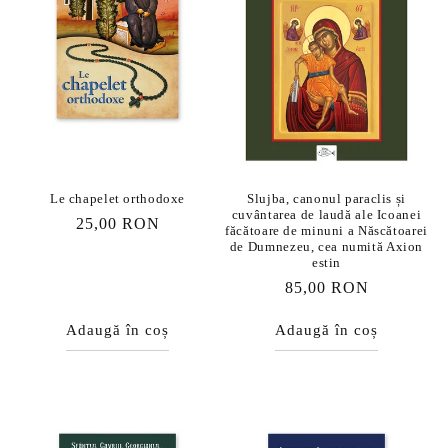
Le chapelet orthodoxe
Slujba, canonul paraclis și
cuvântarea de laudă ale Icoanei
Preț
25,00 RON
făcătoare de minuni a Născătoarei
obișnuit
de Dumnezeu, cea numită Axion
estin
Preț
85,00 RON
obișnuit
Adaugă în coș
Adaugă în coș