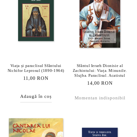
Viața și paraclisul Sfântului
Sfântul Ierarh Dionisie al
Nichifor Leprosul (1890-1964)
Zachintului: Viața. Minunile.
Slujba. Paraclisul. Acatistul
Preț
11,00 RON
Preț
14,00 RON
obișnuit
obișnuit
Adaugă în coș
Momentan indisponibil