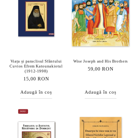
Viața și paraclisul Sfântului
Wise Joseph and His Brothers
Cuvios Efrem Katounakiotul
Preț
59,00 RON
(1912-1998)
obișnuit
Preț
15,00 RON
obișnuit
Adaugă în coș
Adaugă în coș